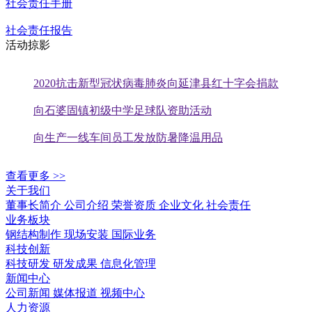
社会责任手册
社会责任报告
活动掠影
2020抗击新型冠状病毒肺炎向延津县红十字会捐款
向石婆固镇初级中学足球队资助活动
向生产一线车间员工发放防暑降温用品
查看更多 >>
关于我们
董事长简介
公司介绍
荣誉资质
企业文化
社会责任
业务板块
钢结构制作
现场安装
国际业务
科技创新
科技研发
研发成果
信息化管理
新闻中心
公司新闻
媒体报道
视频中心
人力资源