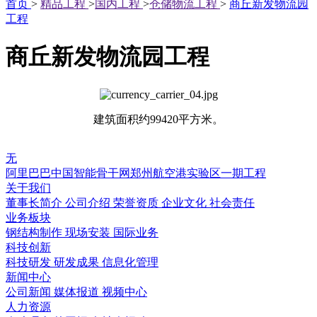
首页
>
精品工程
>
国内工程
>
仓储物流工程
>
商丘新发物流园
工程
商丘新发物流园工程
建筑面积约99420平方米。
无
阿里巴巴中国智能骨干网郑州航空港实验区一期工程
关于我们
董事长简介
公司介绍
荣誉资质
企业文化
社会责任
业务板块
钢结构制作
现场安装
国际业务
科技创新
科技研发
研发成果
信息化管理
新闻中心
公司新闻
媒体报道
视频中心
人力资源