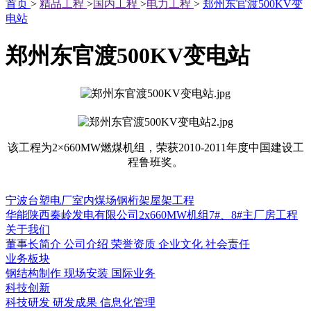
首页
>
精品工程
>
国内工程
>
电力工程
>
郑州东官渡500KV变
电站
郑州东官渡500KV变电站
该工程为2×660MW燃煤机组，荣获2010-2011年度中国建设工
程鲁班奖。
宁波台塑电厂室内煤场钢桁架屋架工程
华能陕西秦岭发电有限公司2x660MW机组7#、8#主厂房工程
关于我们
董事长简介
公司介绍
荣誉资质
企业文化
社会责任
业务板块
钢结构制作
现场安装
国际业务
科技创新
科技研发
研发成果
信息化管理